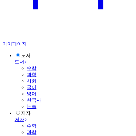
마이페이지
도서
도서
수학
과학
사회
국어
영어
한국사
논술
저자
저자
수학
과학